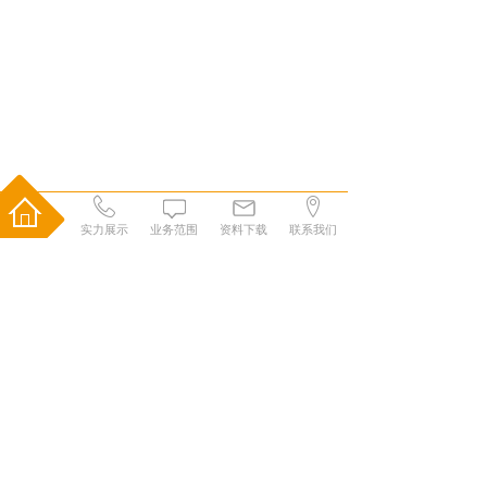
实力展示
业务范围
资料下载
联系我们
1
欢迎来到张家口恒泰检测有限责任公司
办 公 室 0313-5927102
业务咨询 0313-5927106
冀ICP备2022014700号